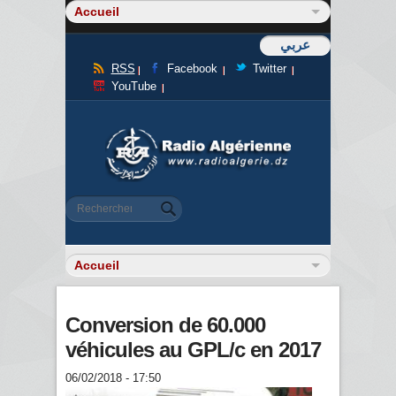
عربي
RSS
Facebook
Twitter
YouTube
Formulaire de recherche
Rechercher
Conversion de 60.000
véhicules au GPL/c en 2017
06/02/2018 - 17:50