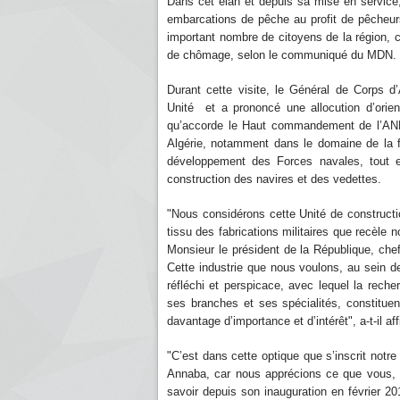
Dans cet élan et depuis sa mise en service,
embarcations de pêche au profit de pêcheurs
important nombre de citoyens de la région, co
de chômage, selon le communiqué du MDN.
Durant cette visite, le Général de Corps d
Unité et a prononcé une allocution d’orienta
qu’accorde le Haut commandement de l’ANP à
Algérie, notamment dans le domaine de la fab
développement des Forces navales, tout en
construction des navires et des vedettes.
"Nous considérons cette Unité de construct
tissu des fabrications militaires que recèle 
Monsieur le président de la République, ch
Cette industrie que nous voulons, au sein de 
réfléchi et perspicace, avec lequel la recher
ses branches et ses spécialités, constituen
davantage d’importance et d’intérêt", a-t-il af
"C’est dans cette optique que s’inscrit notre
Annaba, car nous apprécions ce que vous, e
savoir depuis son inauguration en février 201