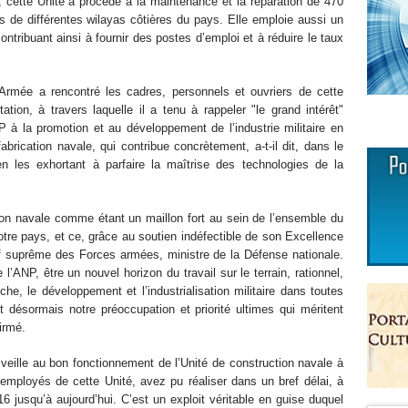
 cette Unité a procédé à la maintenance et la réparation de 470
 de différentes wilayas côtières du pays. Elle emploie aussi un
ntribuant ainsi à fournir des postes d’emploi et à réduire le taux
’Armée a rencontré les cadres, personnels et ouvriers de cette
tion, à travers laquelle il a tenu à rappeler "le grand intérêt"
 la promotion et au développement de l’industrie militaire en
rication navale, qui contribue concrètement, a-t-il dit, dans le
 les exhortant à parfaire la maîtrise des technologies de la
ion navale comme étant un maillon fort au sein de l’ensemble du
notre pays, et ce, grâce au soutien indéfectible de son Excellence
ef suprême des Forces armées, ministre de la Défense nationale.
l’ANP, être un nouvel horizon du travail sur le terrain, rationnel,
che, le développement et l’industrialisation militaire dans toutes
t désormais notre préoccupation et priorité ultimes qui méritent
firmé.
 veille au bon fonctionnement de l’Unité de construction navale à
mployés de cette Unité, avez pu réaliser dans un bref délai, à
6 jusqu’à aujourd’hui. C’est un exploit véritable en guise duquel