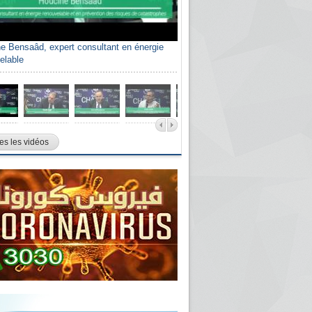
e Bensaâd, expert consultant en énergie
elable
es les vidéos