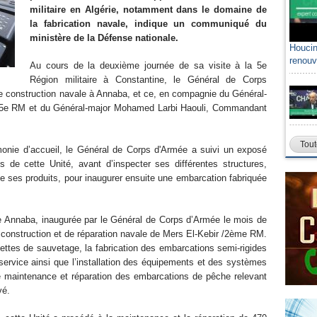
militaire en Algérie, notamment dans le domaine de
la fabrication navale, indique un communiqué du
ministère de la Défense nationale.
Houcin
renouv
Au cours de la deuxième journée de sa visite à la 5e
Région militaire à Constantine, le Général de Corps
de construction navale à Annaba, et ce, en compagnie du Général-
5e RM et du Général-major Mohamed Larbi Haouli, Commandant
Tout
émonie d’accueil, le Général de Corps d'Armée a suivi un exposé
 de cette Unité, avant d’inspecter ses différentes structures,
e ses produits, pour inaugurer ensuite une embarcation fabriquée
de Annaba, inaugurée par le Général de Corps d’Armée le mois de
 de construction et de réparation navale de Mers El-Kebir /2ème RM.
ettes de sauvetage, la fabrication des embarcations semi-rigides
service ainsi que l’installation des équipements et des systèmes
de maintenance et réparation des embarcations de pêche relevant
ivé.