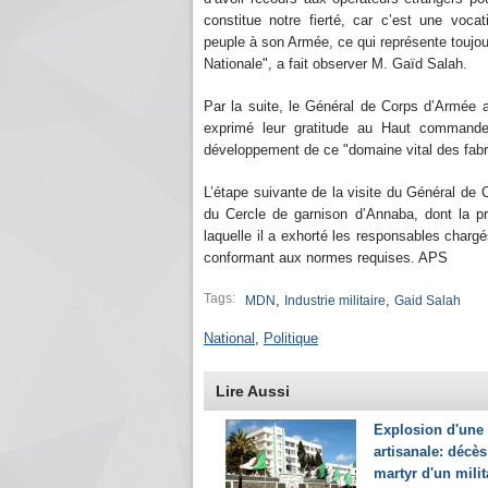
constitue notre fierté, car c’est une vocat
peuple à son Armée, ce qui représente toujour
Nationale", a fait observer M. Gaïd Sa
Par la suite, le Général de Corps d’Armée a
exprimé leur gratitude au Haut commande
développement de ce "domaine vital des fabric
L’étape suivante de la visite du Général de C
du Cercle de garnison d’Annaba, dont la p
laquelle il a exhorté les responsables chargé
conformant aux normes requises. APS
Tags:
,
,
MDN
Industrie militaire
Gaid Salah
National
,
Politique
Lire Aussi
Explosion d'un
artisanale: décès
martyr d'un milit