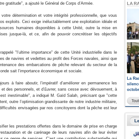
LA R
 notre gratitude", a ajouté le Général de Corps d’Armée.
otre détermination et votre intégrité professionnelle, que vous
s exploits. Ceci exige inéluctablement une exploitation idéale et
ssources humaines disponibles à cette Unité, outre la mise en
ses jusque-là, et ce, afin de pouvoir concrétiser les objectifs
ppelé "l’ultime importance" de cette Unité industrielle dans le
es de navires et vedettes au profit des Forces navales, ainsi que
intenance des embarcations de pêche relevant du secteur de la
monde sait l’importance économique et sociale.
La Ra
ujours à faire aboutir, l’impératif d’améliorer en permanence les
silen
s et des personnels, et d’£uvrer, sans cesse avec dévouement, à
octob
 est inestimable", a indiqué M. Gaïd Salah, précisant que "cette
Tout
ent, outre l’optimisation grandissante de notre industrie militaire,
difficultés envisagées par nos concitoyens dont la pêche est leur
Le
ifier les prestations offertes dans le domaine de prise en charge
restauration et de carénage de leurs navires afin de leur éviter
r ce genre de services. C’est une contribution substantielle qui