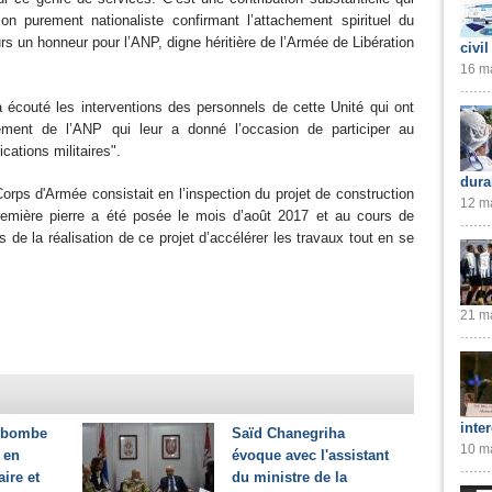
ion purement nationaliste confirmant l’attachement spirituel du
s un honneur pour l’ANP, digne héritière de l’Armée de Libération
civil
lah.
16 ma
 écouté les interventions des personnels de cette Unité qui ont
ment de l’ANP qui leur a donné l’occasion de participer au
ations militaires".
dura
orps d'Armée consistait en l’inspection du projet de construction
12 ma
remière pierre a été posée le mois d’août 2017 et au cours de
s de la réalisation de ce projet d’accélérer les travaux tout en se
21 ma
inte
e bombe
Saïd Chanegriha
10 ma
 en
évoque avec l'assistant
aire et
du ministre de la