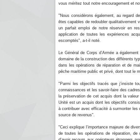
vous méritez tout notre encouragement et
"Nous considérons également, au regard de v
êtes capables de redoubler qualitativement vo
un parfait emploi de notre réservoir en re
application de toutes les expériences acqui
escomptés", a-t-il noté.
Le Général de Corps d’Armée a également ra
domaine de la construction des différents typ
dans les opérations de réparation et de ma
pêche maritime public et privé, dont tout le 
"Parmi les objectifs tracés que j’insiste to
connaissances et les savoir-faire des cadre
la préservation de cet acquis dont la valeur
Unité est un acquis dont les objectifs consist
à contribuer avec efficacité à surmonter les 
source de revenus".
"Ceci explique l’importance majeure de divers
de toutes les opérations de réparation, de 
d’avoir recours aux opérateurs étrangers pou