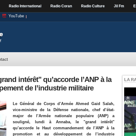
Radio International
Radio Coran
Radio Culture
Jil Fm
E
YouTube
tact
grand intérêt" qu’accorde l’ANP à la
LA R
ement de l’industrie militaire
Le Général de Corps d’Armée Ahmed Gaid Salah,
vice-ministre de la Défense nationale, chef d’état-
major de l’Armée nationale populaire (ANP) a
souligné, lundi à Annaba, le "grand intérêt"
qu’accorde le Haut commandement de l’ANP à la
promotion et au développement de l’industrie