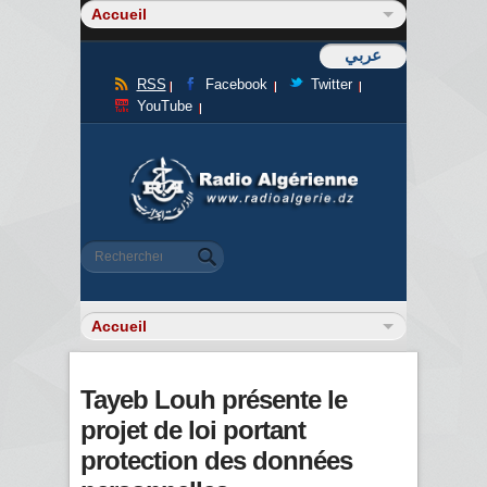
عربي
RSS
Facebook
Twitter
YouTube
Formulaire de recherche
Rechercher
Tayeb Louh présente le
projet de loi portant
protection des données