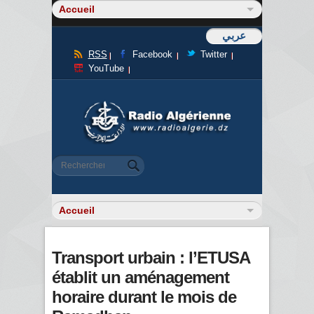
عربي
RSS
Facebook
Twitter
YouTube
Formulaire de recherche
Rechercher
Transport urbain : l’ETUSA
établit un aménagement
horaire durant le mois de