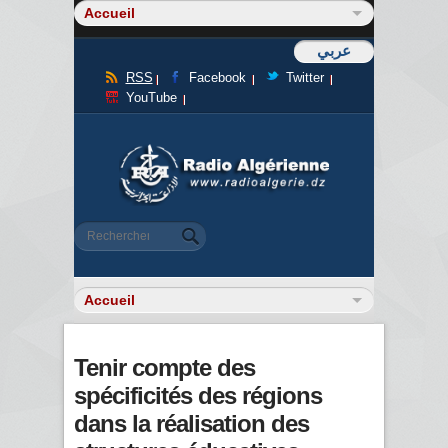
عربي
RSS
Facebook
Twitter
YouTube
Formulaire de recherche
Rechercher
Tenir compte des
spécificités des régions
dans la réalisation des