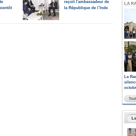
te
reçoit l'ambassadeur de
LA R
bientôt
la République de l`Inde
La Ra
silen
octob
Tout
Le