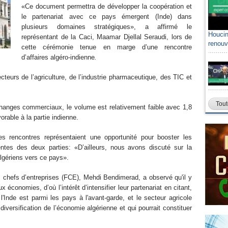
«Ce document permettra de développer la coopération et
le partenariat avec ce pays émergent (Inde) dans
plusieurs domaines stratégiques», a affirmé le
Houcin
représentant de la Caci, Maamar Djellal Seraudi, lors de
renouv
cette cérémonie tenue en marge d’une rencontre
d’affaires algéro-indienne
.
cteurs de l’agriculture, de l’industrie pharmaceutique, des TIC et
Tout
échanges commerciaux, le volume est relativement faible avec 1,8
orable à la partie indienne.
s rencontres représentaient une opportunité pour booster les
ntes des deux parties: «D’ailleurs, nous avons discuté sur la
algériens vers ce pays».
 chefs d’entreprises (FCE), Mehdi Bendimerad, a observé qu'il y
 économies, d’où l’intérêt d’intensifier leur partenariat en citant,
l'Inde est parmi les pays à l'avant-garde, et le secteur agricole
diversification de l’économie algérienne et qui pourrait constituer