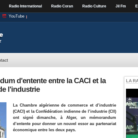
Radio International
Radio Coran
Radio Culture
Jil Fm
E
YouTube
tact
um d'entente entre la CACI et la
LA R
e l'industrie
La Chambre algérienne de commerce et d’industrie
(CACI) et la Confédération indienne de l’industrie (CII)
ont signé dimanche, à Alger, un mémorandum
d’entente pour donner un nouvel essor au partenariat
économique entre les deux pays.