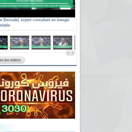
e Bensaâd, expert consultant en énergie
elable
es les vidéos