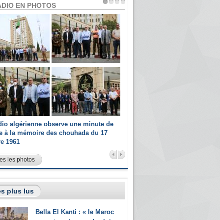
ADIO EN PHOTOS
dio algérienne observe une minute de
Les champions paralympiques 
ce à la mémoire des chouhada du 17
Radio Algérienne et recrutés 
re 1961
sportifs
es les photos
s plus lus
Bella El Kanti : « le Maroc