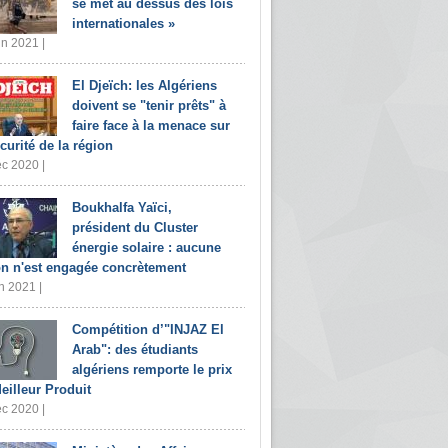
se met au dessus des lois
internationales »
in 2021 |
El Djeïch: les Algériens
doivent se "tenir prêts" à
faire face à la menace sur
écurité de la région
c 2020 |
Boukhalfa Yaïci,
président du Cluster
énergie solaire : aucune
on n'est engagée concrètement
n 2021 |
Compétition d’"INJAZ El
Arab": des étudiants
algériens remporte le prix
eilleur Produit
c 2020 |