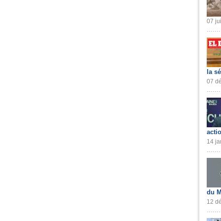
07 ju
la s
07 dé
acti
14 ja
du M
12 dé