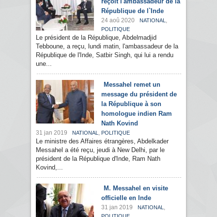
reçoit l'ambassadeur de la
République de l`Inde
24 aoû 2020
,
NATIONAL
POLITIQUE
Le président de la République, Abdelmadjid
Tebboune, a reçu, lundi matin, l'ambassadeur de la
République de l'Inde, Satbir Singh, qui lui a rendu
une...
Messahel remet un
message du président de
la République à son
homologue indien Ram
Nath Kovind
31 jan 2019
,
NATIONAL
POLITIQUE
Le ministre des Affaires étrangères, Abdelkader
Messahel a été reçu, jeudi à New Delhi, par le
président de la République d'Inde, Ram Nath
Kovind,...
M. Messahel en visite
officielle en Inde
31 jan 2019
,
NATIONAL
POLITIQUE