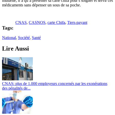
mutuelle, n’a qu’à présenter sa carte chifa pour s soigner et servir ces
médicaments sans dépenser un sous de sa poche.
CNAS
,
CASNOS
,
carte Chifa
,
Tiers-payant
Tags:
National
,
Société
,
Santé
Lire Aussi
CNAS: plus de 1.000 employeurs concernés par les exonérations
des pénalités de...