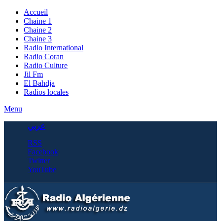
Accueil
Chaine 1
Chaine 2
Chaine 3
Radio International
Radio Coran
Radio Culture
Jil Fm
El Bahdja
Radios locales
Menu
عربي
RSS
Facebook
Twitter
YouTube