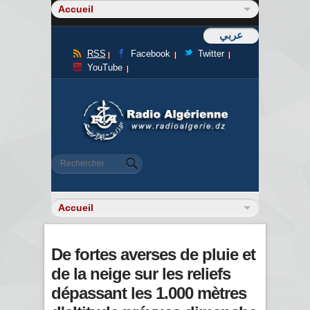
عربي
RSS
Facebook
Twitter
YouTube
Formulaire de recherche
Rechercher
De fortes averses de pluie et
de la neige sur les reliefs
dépassant les 1.000 mètres