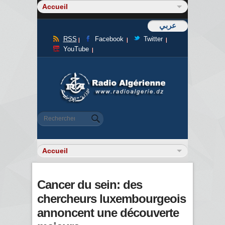
عربي
RSS
Facebook
Twitter
YouTube
Formulaire de recherche
Rechercher
Cancer du sein: des
chercheurs luxembourgeois
annoncent une découverte