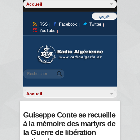
عربي
RSS
Facebook
Twitter
YouTube
Formulaire de recherche
Rechercher
Guiseppe Conte se recueille
à la mémoire des martyrs de
la Guerre de libération