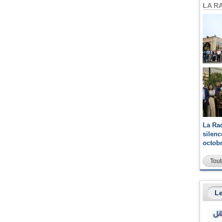
LA R
La Ra
silen
octob
Tout
Le