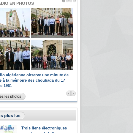
ADIO EN PHOTOS
dio algérienne observe une minute de
Les champions paralympiques 
ce à la mémoire des chouhada du 17
Radio Algérienne et recrutés 
re 1961
sportifs
es les photos
s plus lus
Trois liens électroniques