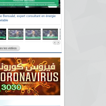
e Bensaâd, expert consultant en énergie
elable
es les vidéos