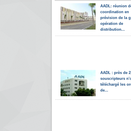
AADL: réunion d
coordination en
prévision de la 
opération de
distribution...
AADL : près de 2
souscripteurs n'
téléchargé les o
de...