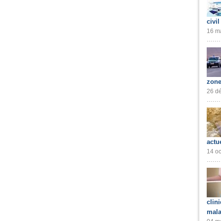
civil
16 ma
zone
26 dé
actu
14 oc
clin
mala