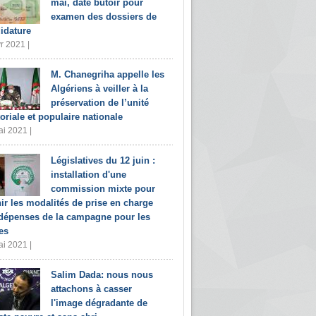
mai, date butoir pour
examen des dossiers de
idature
r 2021 |
M. Chanegriha appelle les
Algériens à veiller à la
préservation de l’unité
toriale et populaire nationale
i 2021 |
Législatives du 12 juin :
installation d'une
commission mixte pour
nir les modalités de prise en charge
dépenses de la campagne pour les
es
i 2021 |
Salim Dada: nous nous
attachons à casser
l'image dégradante de