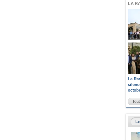
LA R
La Ra
silen
octob
Tout
Le