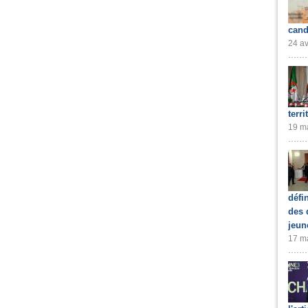
cand
24 av
terri
19 ma
défi
des 
jeun
17 ma