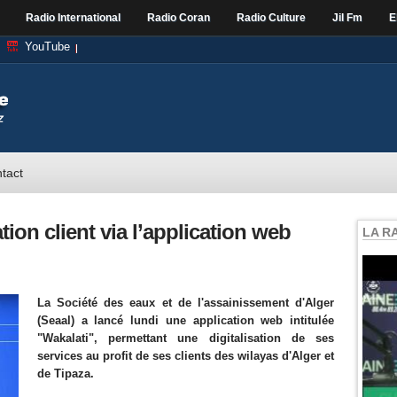
Radio International
Radio Coran
Radio Culture
Jil Fm
E
YouTube
tact
ation client via l’application web
LA R
La Société des eaux et de l'assainissement d'Alger
(Seaal) a lancé lundi une application web
intitulée
"Wakalati", permettant une digitalisation de ses
services au profit de ses clients des wilayas d'Alger et
de Tipaza.