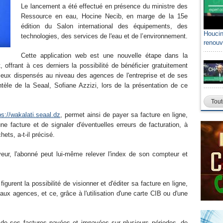
Le lancement a été effectué en présence du ministre des
Ressource en eau, Hocine Necib, en marge de la 15e
édition du Salon international des équipements, des
Houcin
technologies, des services de l'eau et de l’environnement.
renouv
Cette application web est une nouvelle étape dans la
t, offrant à ces derniers la possibilité de bénéficier gratuitement
eux dispensés au niveau des agences de l'entreprise et de ses
entèle de la Seaal, Sofiane Azzizi, lors de la présentation de ce
Tout
ps://wakalati.seaal.dz
, permet ainsi de payer sa facture en ligne,
e facture et de signaler d'éventuelles erreurs de facturation, à
ets, a-t-il précisé.
ur, l'abonné peut lui-même relever l'index de son compteur et
igurent la possibilité de visionner et d'éditer sa facture en ligne,
ux agences, et ce, grâce à l'utilisation d'une carte CIB ou d'une
ue de ses factures payées et impayées sur plusieurs périodes, de