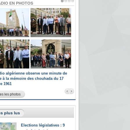
ADIO EN PHOTOS
dio algérienne observe une minute de
Les champions paralympiques 
ce à la mémoire des chouhada du 17
Radio Algérienne et recrutés 
re 1961
sportifs
es les photos
s plus lus
Elections législatives : 9