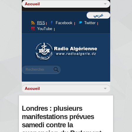
عربي
RSS
Facebook
Twitter
YouTube
Formulaire de recherche
Rechercher
Londres : plusieurs
manifestations prévues
samedi contre la