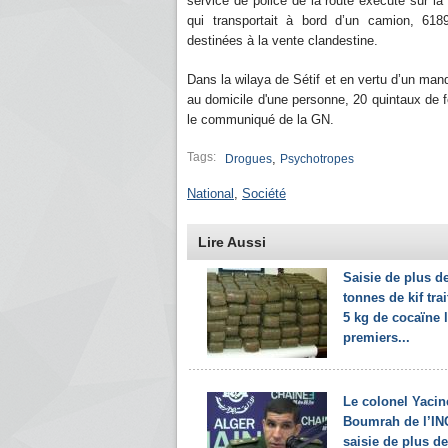
service de police de la route exécuté sur la
qui transportait à bord d’un camion, 618
destinées à la vente clandestine.
Dans la wilaya de Sétif et en vertu d’un mand
au domicile d'une personne, 20 quintaux de fe
le communiqué de la GN.
Tags:
,
Drogues
Psychotropes
National
,
Société
Lire Aussi
Saisie de plus d
tonnes de kif trai
5 kg de cocaïne 
premiers...
Le colonel Yacin
Boumrah de l’IN
saisie de plus d