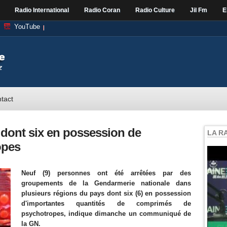
Radio International
Radio Coran
Radio Culture
Jil Fm
E
YouTube
tact
 dont six en possession de
LA R
opes
Neuf (9) personnes ont été arrêtées par des
groupements de la Gendarmerie nationale dans
plusieurs régions du pays dont six (6) en possession
d'importantes quantités de comprimés de
psychotropes, indique dimanche un communiqué de
la GN.