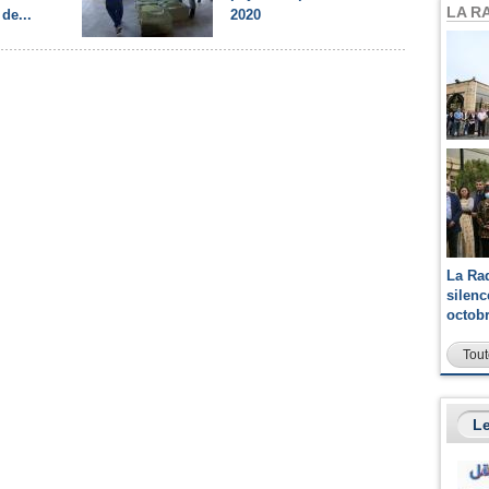
LA R
de...
2020
La Ra
silen
octob
Tout
Le