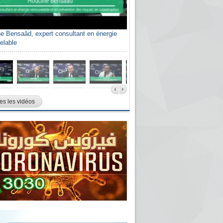
e Bensaâd, expert consultant en énergie
elable
es les vidéos