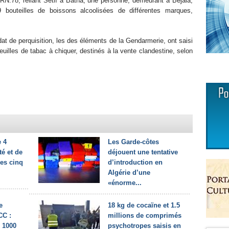
 RN.78, reliant Sétif à Batna, une personne, demeurant à Béjaia,
9 bouteilles de boissons alcoolisées de différentes marques,
at de perquisition, les des éléments de la Gendarmerie, ont saisi
uilles de tabac à chiquer, destinés à la vente clandestine, selon
e 4
Les Garde-côtes
té et de
déjouent une tentative
les cinq
d’introduction en
Algérie d’une
«énorme...
e
18 kg de cocaïne et 1.5
CC :
millions de comprimés
e 1000
psychotropes saisis en