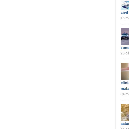
civil
16 ma
zone
26 dé
clin
mala
04 ma
actu