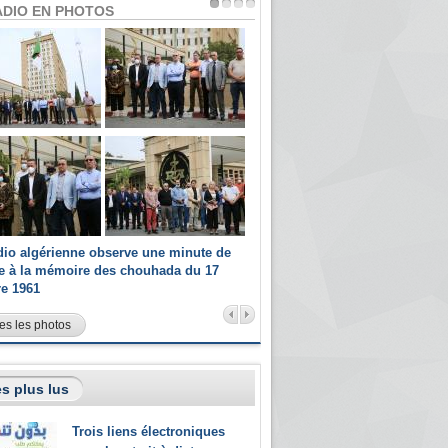
ADIO EN PHOTOS
dio algérienne observe une minute de
Les champions paralympiques 
ce à la mémoire des chouhada du 17
Radio Algérienne et recrutés 
re 1961
sportifs
es les photos
s plus lus
Trois liens électroniques