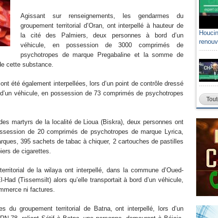
Agissant sur renseignements, les gendarmes du
groupement territorial d’Oran, ont interpellé à hauteur de
Houcin
la cité des Palmiers, deux personnes à bord d’un
renouv
véhicule, en possession de 3000 comprimés de
psychotropes de marque Pregabaline et la somme de
de cette substance.
t été également interpellées, lors d’un point de contrôle dressé
d d’un véhicule, en possession de 73 comprimés de psychotropes
Tout
 des martyrs de la localité de Lioua (Biskra), deux personnes ont
 possession de 20 comprimés de psychotropes de marque Lyrica,
rques, 395 sachets de tabac à chiquer, 2 cartouches de pastilles
iers de cigarettes.
rritorial de la wilaya ont interpellé, dans la commune d’Oued-
Had (Tissemsilt) alors qu’elle transportait à bord d’un véhicule,
ommerce ni factures.
 du groupement territorial de Batna, ont interpellé, lors d’un