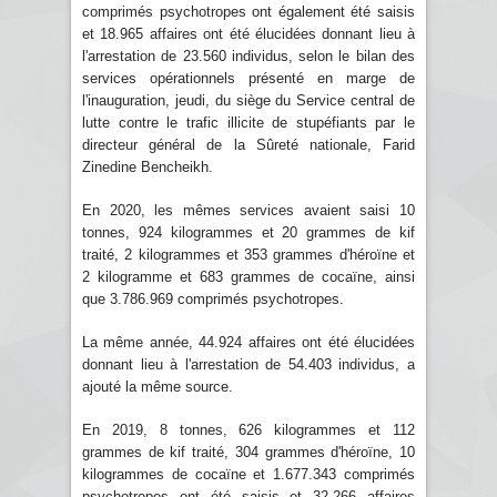
comprimés psychotropes ont également été saisis
et 18.965 affaires ont été élucidées donnant lieu à
l'arrestation de 23.560 individus, selon le bilan des
services opérationnels présenté en marge de
l'inauguration, jeudi, du siège du Service central de
lutte contre le trafic illicite de stupéfiants par le
directeur général de la Sûreté nationale, Farid
Zinedine Bencheikh.
En 2020, les mêmes services avaient saisi 10
tonnes, 924 kilogrammes et 20 grammes de kif
traité, 2 kilogrammes et 353 grammes d'héroïne et
2 kilogramme et 683 grammes de cocaïne, ainsi
que 3.786.969 comprimés psychotropes.
La même année, 44.924 affaires ont été élucidées
donnant lieu à l'arrestation de 54.403 individus, a
ajouté la même source.
En 2019, 8 tonnes, 626 kilogrammes et 112
grammes de kif traité, 304 grammes d'héroïne, 10
kilogrammes de cocaïne et 1.677.343 comprimés
psychotropes ont été saisis et 32.266 affaires