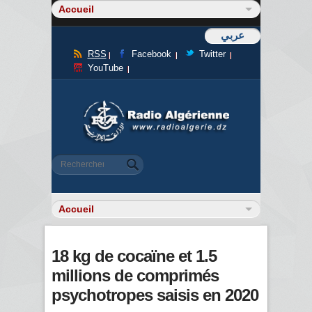
عربي
RSS
Facebook
Twitter
YouTube
Formulaire de recherche
Rechercher
18 kg de cocaïne et 1.5
millions de comprimés
psychotropes saisis en 2020