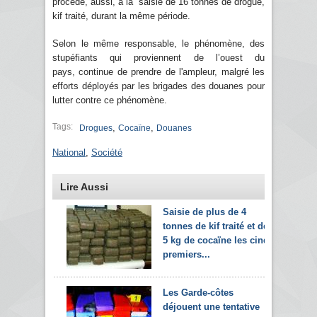
procédé, aussi, à la saisie de 16 tonnes de drogue,
kif traité, durant la même période.
Selon le même responsable, le phénomène, des
stupéfiants qui proviennent de l’ouest du
pays, continue de prendre de l'ampleur, malgré les
efforts déployés par les brigades des douanes pour
lutter contre ce phénomène.
Tags:
,
,
Drogues
Cocaïne
Douanes
National
,
Société
Lire Aussi
Saisie de plus de 4
tonnes de kif traité et de
5 kg de cocaïne les cinq
premiers...
Les Garde-côtes
déjouent une tentative