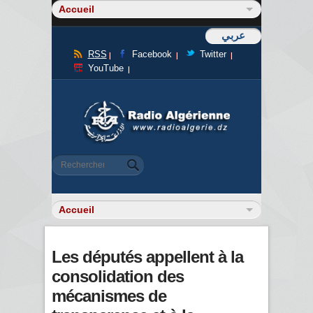
عربي
RSS
Facebook
Twitter
YouTube
Formulaire de recherche
Rechercher
Les députés appellent à la
consolidation des
mécanismes de