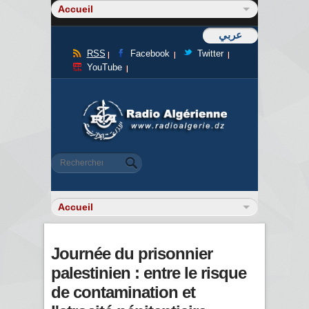
عربي
RSS
Facebook
Twitter
YouTube
Formulaire de recherche
Rechercher
Journée du prisonnier
palestinien : entre le risque
de contamination et