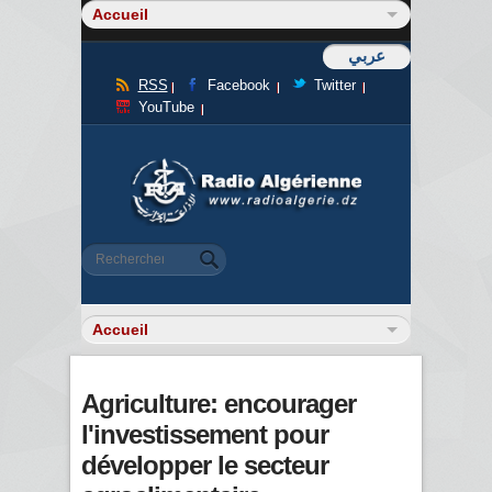
عربي
RSS
Facebook
Twitter
YouTube
Formulaire de recherche
Rechercher
Agriculture: encourager
l'investissement pour
développer le secteur