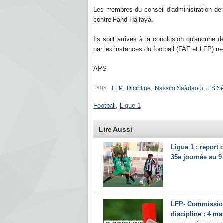
Les membres du conseil d'administration de l'
contre Fahd Halfaya.
Ils sont arrivés à la conclusion qu'aucune d
par les instances du football (FAF et LFP) ne
APS
Tags:
,
,
,
LFP
Dicipline
Nassim Saâdaoui
ES Sé
Football
,
Ligue 1
Lire Aussi
Ligue 1 : report 
35e journée au 9
LFP- Commissio
discipline : 4 ma