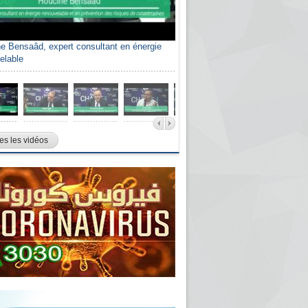
e Bensaâd, expert consultant en énergie
elable
es les vidéos