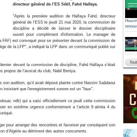
directeur général de l’ES Sétif, Fahd Halfaya.
"Après la première audition de Halfaya Fahd, directeur
Houcin
général de l’ESS le jeudi 21 mai 2020, la commission de
renouv
discipline a décidé de laisser le dossier disciplinaire
ouvert pour complément d'information. Le manager de
la FAF) est convoqué pour se présenter devant la commission de
siège de la LFP", a indiqué la LFP dans un communiqué publié sur
Tout
ernier devant la commission de discipline, Fahd Halfaya s’était
es propos de l’avocat du club, Nabil Beniya.
s son audition, qu’il avait déposé plainte contre Nassim Saâdaoui
n insistant que l'enregistrement sonore est un "faux".
ouar, ndlr) qui a saisi officiellement ce jeudi cette commission
ossier en extrême urgence conformément a l’article 9 alinéa 4 du
muniqué.
ger pour arranger des rencontres et favoriser par conséquent son
pion d’Algérie au détriment des autres concurrents.