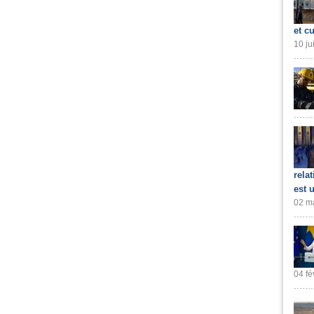
et cu
10 ju
rela
est 
02 ma
04 fé