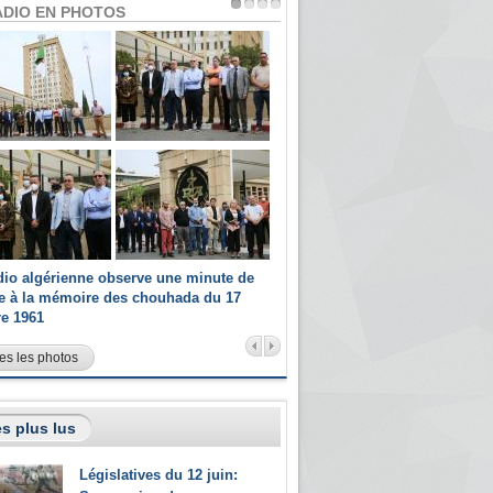
ADIO EN PHOTOS
dio algérienne observe une minute de
Les champions paralympiques 
ce à la mémoire des chouhada du 17
Radio Algérienne et recrutés 
re 1961
sportifs
es les photos
s plus lus
Législatives du 12 juin: