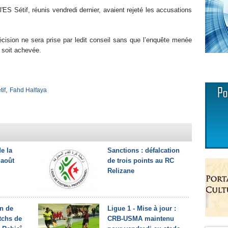
ES Sétif, réunis vendredi dernier, avaient rejeté les accusations
écision ne sera prise par ledit conseil sans que l’enquête menée
 soit achevée.
,
tif
Fahd Halfaya
de la
Sanctions : défalcation
 août
de trois points au RC
Relizane
n de
Ligue 1 - Mise à jour :
tchs de
CRB-USMA maintenu