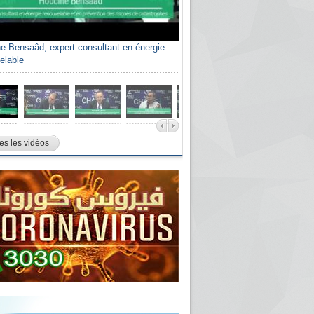
e Bensaâd, expert consultant en énergie
elable
es les vidéos