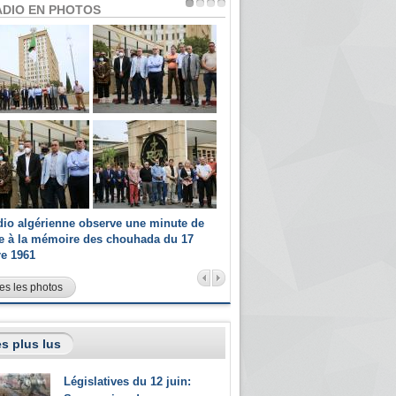
ADIO EN PHOTOS
dio algérienne observe une minute de
Les champions paralympiques 
ce à la mémoire des chouhada du 17
Radio Algérienne et recrutés 
re 1961
sportifs
es les photos
s plus lus
Législatives du 12 juin: