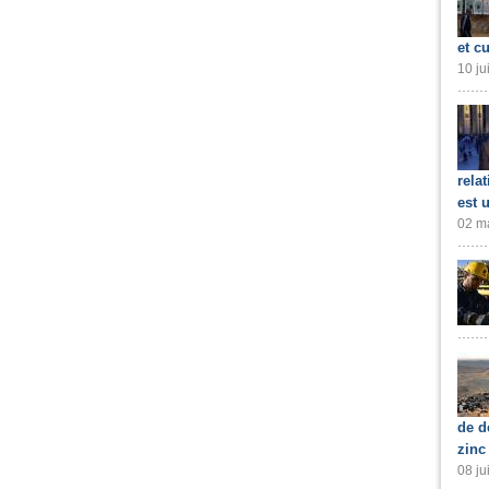
et cu
10 ju
rela
est 
02 ma
de d
zinc
08 ju