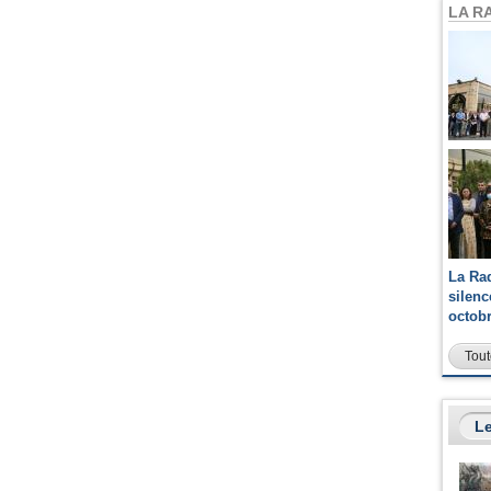
LA R
La Ra
silen
octob
Tout
Le