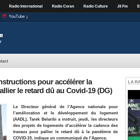
Radio International
Radio Coran
Radio Culture
Jil Fm
E
YouTube
tact
structions pour accélérer la
LA R
llier le retard dû au Covid-19 (DG)
Le Directeur général de l’Agence nationale pour
l’amélioration et le développement du logement
(AADL), Tarek Belaribi a instruit, jeudi, les directeurs
des projets de logements d’accélérer la cadence des
travaux pour pallier le retard dû à la pandémie de
COVID-19, indique un communiqué de l’Agence.