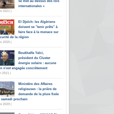
se met au dessus des lois
internationales »
in 2021 |
El Djeïch: les Algériens
doivent se "tenir prêts" à
faire face à la menace sur
écurité de la région
c 2020 |
Boukhalfa Yaïci,
président du Cluster
énergie solaire : aucune
on n'est engagée concrètement
n 2021 |
Ministère des Affaires
religieuses : la prière de
demande de la pluie fixée
 samedi prochain
v 2020 |