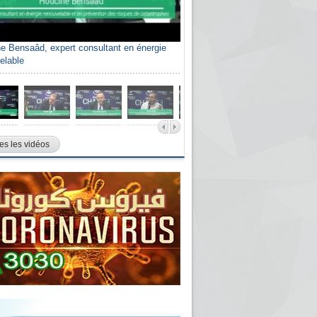
e Bensaâd, expert consultant en énergie
elable
es les vidéos