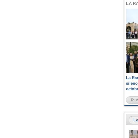
LA R
La Ra
silen
octob
Tout
Le