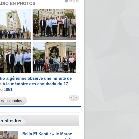
ADIO EN PHOTOS
dio algérienne observe une minute de
Les champions paralympiques 
ce à la mémoire des chouhada du 17
Radio Algérienne et recrutés 
re 1961
sportifs
es les photos
s plus lus
Bella El Kanti : « le Maroc