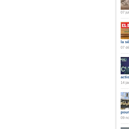
07 ju
la s
07 dé
acti
14 ja
pour
09 no