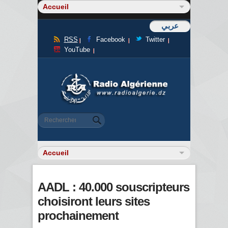
عربي
RSS
Facebook
Twitter
YouTube
Formulaire de recherche
Rechercher
AADL : 40.000 souscripteurs
choisiront leurs sites
prochainement