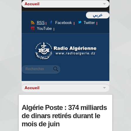
عربي
RSS
Facebook
Twitter
YouTube
Formulaire de recherche
Rechercher
Algérie Poste : 374 milliards
de dinars retirés durant le
mois de juin