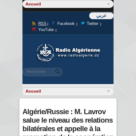
عربي
RSS
Facebook
Twitter
YouTube
Formulaire de recherche
Rechercher
Algérie/Russie : M. Lavrov
salue le niveau des relations
bilatérales et appelle à la