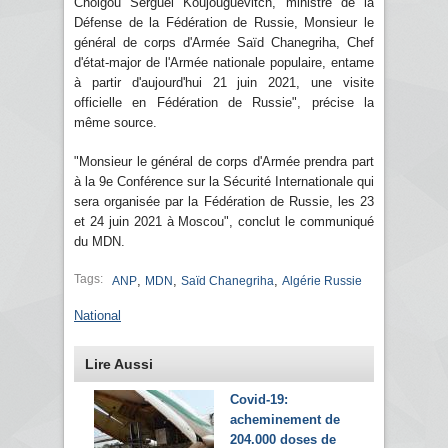
Choigou Serguei Koujouguévitch, ministre de la
Défense de la Fédération de Russie, Monsieur le
général de corps d'Armée Saïd Chanegriha, Chef
d'état-major de l'Armée nationale populaire, entame
à partir d'aujourd'hui 21 juin 2021, une visite
officielle en Fédération de Russie", précise la
même source.
"Monsieur le général de corps d'Armée prendra part
à la 9e Conférence sur la Sécurité Internationale qui
sera organisée par la Fédération de Russie, les 23
et 24 juin 2021 à Moscou", conclut le communiqué
du MDN.
Tags:
,
,
,
ANP
MDN
Saïd Chanegriha
Algérie Russie
National
Lire Aussi
Covid-19:
acheminement de
204.000 doses de