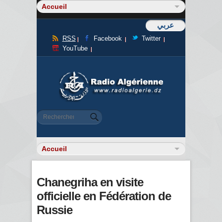
عربي
RSS
Facebook
Twitter
YouTube
Formulaire de recherche
Rechercher
Chanegriha en visite
officielle en Fédération de
Russie