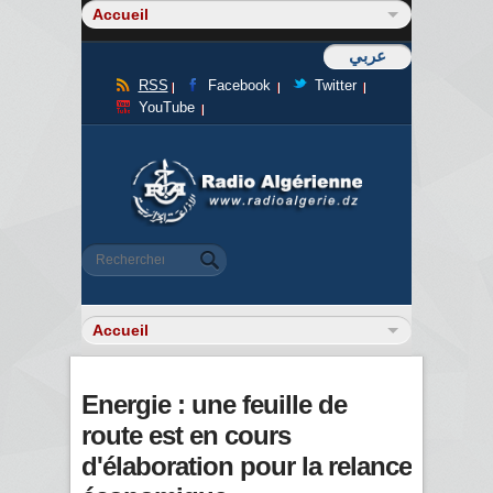
عربي
RSS
Facebook
Twitter
YouTube
Formulaire de recherche
Rechercher
Energie : une feuille de
route est en cours
d'élaboration pour la relance