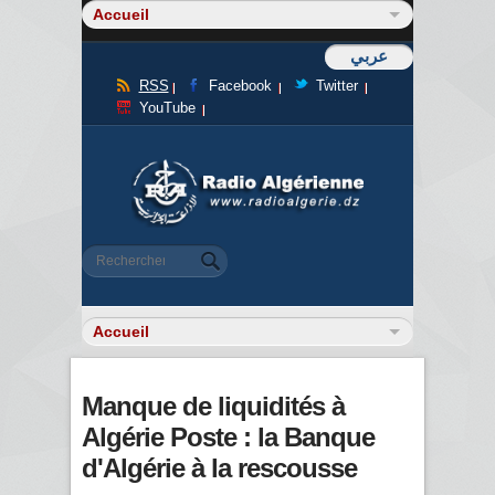
عربي
RSS
Facebook
Twitter
YouTube
Formulaire de recherche
Rechercher
Manque de liquidités à
Algérie Poste : la Banque
d'Algérie à la rescousse