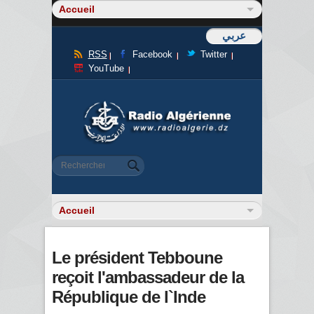
عربي
RSS
Facebook
Twitter
YouTube
Formulaire de recherche
Rechercher
Le président Tebboune
reçoit l'ambassadeur de la
République de l`Inde