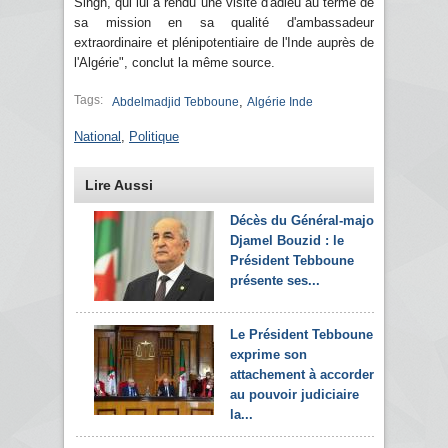
Singh, qui lui a rendu une visite d'adieu au terme de
sa mission en sa qualité d'ambassadeur
extraordinaire et plénipotentiaire de l'Inde auprès de
l'Algérie", conclut la même source.
Tags:
,
Abdelmadjid Tebboune
Algérie Inde
National
,
Politique
Lire Aussi
Décès du Général-major
Djamel Bouzid : le
Président Tebboune
présente ses...
Le Président Tebboune
exprime son
attachement à accorder
au pouvoir judiciaire
la...