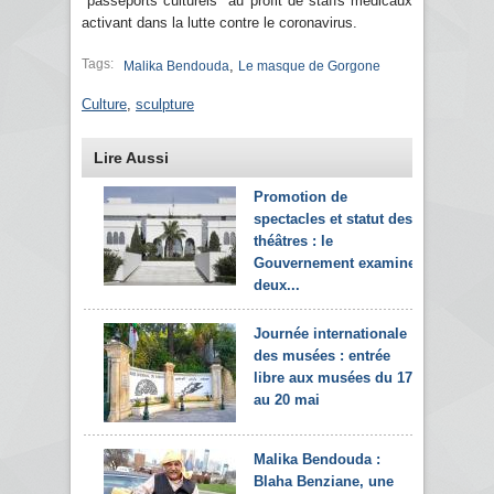
"passeports culturels" au profit de staffs médicaux
activant dans la lutte contre le coronavirus.
Tags:
,
Malika Bendouda
Le masque de Gorgone
Culture
,
sculpture
Lire Aussi
Promotion de
spectacles et statut des
théâtres : le
Gouvernement examine
deux...
Journée internationale
des musées : entrée
libre aux musées du 17
au 20 mai
Malika Bendouda :
Blaha Benziane, une