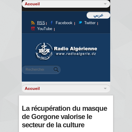
عربي
RSS
Facebook
Twitter
YouTube
Formulaire de recherche
Rechercher
La récupération du masque
de Gorgone valorise le
secteur de la culture