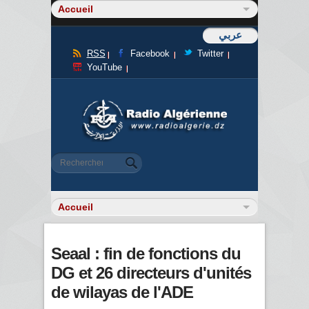
عربي
RSS
Facebook
Twitter
YouTube
Formulaire de recherche
Rechercher
Seaal : fin de fonctions du
DG et 26 directeurs d'unités
de wilayas de l'ADE