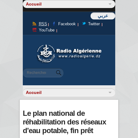
عربي
RSS
Facebook
Twitter
YouTube
Formulaire de recherche
Rechercher
Le plan national de
réhabilitation des réseaux
d'eau potable, fin prêt