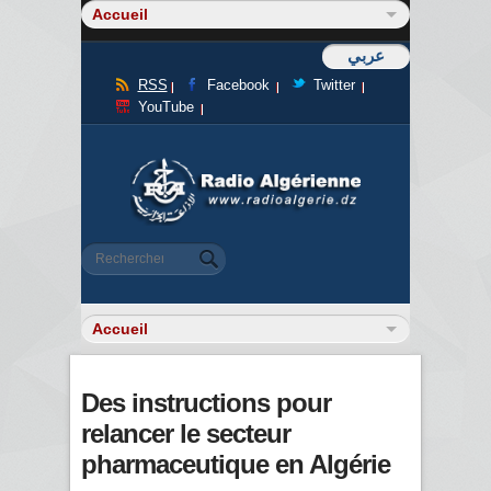
عربي
RSS
Facebook
Twitter
YouTube
Formulaire de recherche
Rechercher
Des instructions pour
relancer le secteur
pharmaceutique en Algérie