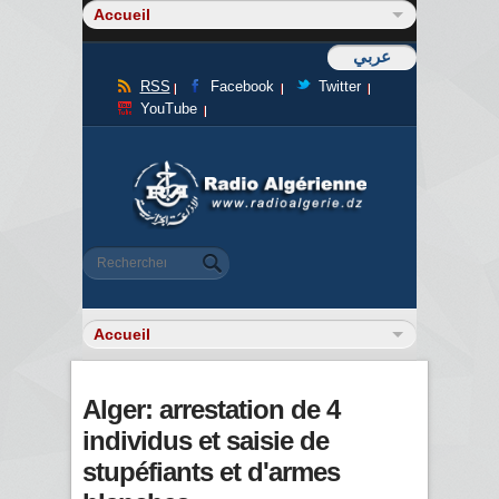
عربي
RSS
Facebook
Twitter
YouTube
Formulaire de recherche
Rechercher
Alger: arrestation de 4
individus et saisie de
stupéfiants et d'armes