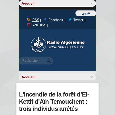
عربي
RSS
Facebook
Twitter
YouTube
Formulaire de recherche
Rechercher
L'incendie de la forêt d’El-
Kettif d'Aïn Temouchent :
trois individus arrêtés