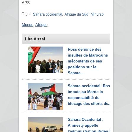
APS
Tags:
,
,
Sahara occidental
Afrique du Sud
Minurso
Monde
,
Afrique
Lire Aussi
Ross dénonce des
insultes de Marocains
mécontents de ses
positions sur le
Sahara...
Sahara occidental: Ross
impute au Maroc la
responsabilité du
blocage des efforts de...
Sahara Occidental :
Amnesty appelle
l'administration Biden à