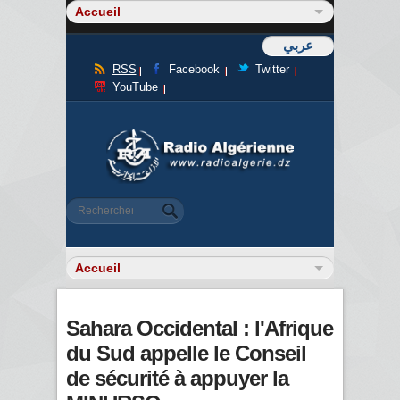
عربي
RSS
Facebook
Twitter
YouTube
Formulaire de recherche
Rechercher
Sahara Occidental : l'Afrique
du Sud appelle le Conseil
de sécurité à appuyer la