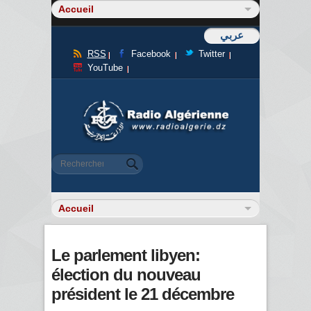
عربي
RSS
Facebook
Twitter
YouTube
Formulaire de recherche
Rechercher
Le parlement libyen:
élection du nouveau
président le 21 décembre