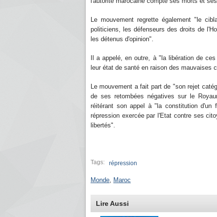
l'autorité marocaine compte ses morts et se
Le mouvement regrette également "le cibla
politiciens, les défenseurs des droits de l
les détenus d'opinion".
Il a appelé, en outre, à "la libération de ce
leur état de santé en raison des mauvaises co
Le mouvement a fait part de "son rejet catégo
de ses retombées négatives sur le Royau
réitérant son appel à "la constitution d'un
répression exercée par l'Etat contre ses cito
libertés".
Tags:
répression
Monde
,
Maroc
Lire Aussi