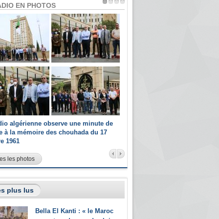
ADIO EN PHOTOS
dio algérienne observe une minute de
Les champions paralympiques 
ce à la mémoire des chouhada du 17
Radio Algérienne et recrutés 
re 1961
sportifs
es les photos
s plus lus
Bella El Kanti : « le Maroc