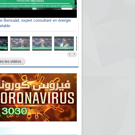
e Bensaâd, expert consultant en énergie
elable
es les vidéos