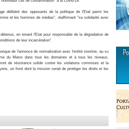
s nouveaux cas de contamination" à la Covid-19.
ge délibéré des opposants de la politique de l'Etat parmi les
'Homme et les hommes de médias", réaffirmant "sa solidarité avec
s détenus, en tenant l'Etat pour responsable de la dégradation de
nditions de leur incarcération".
rique de l'annonce de normalisation avec l'entité sioniste, au vu
me du Maroc dans tous les domaines et à tous les niveaux,
 front de résistance solide contre les violations commises et la
yens, un front dont la mission serait de protéger les droits et les