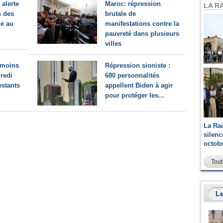
alerte
Maroc: répression
LA R
s des
brutale de
me au
manifestations contre la
pauvreté dans plusieurs
villes
 moins
Répression sioniste :
redi
680 personnalités
estants
appellent Biden à agir
pour protéger les...
La Ra
silen
octob
Tout
Le