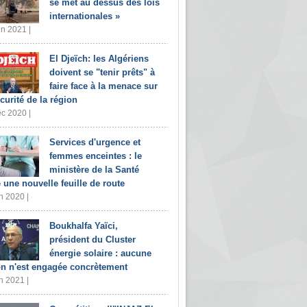
se met au dessus des lois
internationales »
in 2021 |
El Djeïch: les Algériens
doivent se "tenir prêts" à
faire face à la menace sur
écurité de la région
c 2020 |
Services d'urgence et
femmes enceintes : le
ministère de la Santé
e une nouvelle feuille de route
n 2020 |
Boukhalfa Yaïci,
président du Cluster
énergie solaire : aucune
on n'est engagée concrètement
n 2021 |