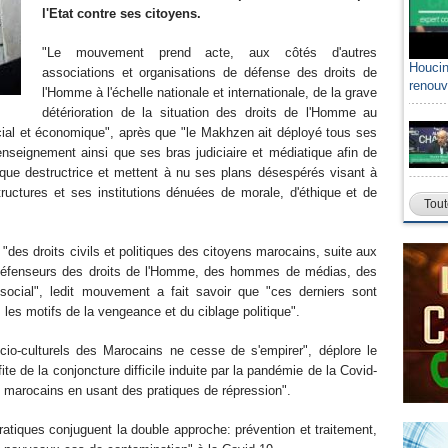
l'Etat contre ses citoyens.
"Le mouvement prend acte, aux côtés d'autres
Houcin
associations et organisations de défense des droits de
renouv
l'Homme à l'échelle nationale et internationale, de la grave
détérioration de la situation des droits de l'Homme au
social et économique", après que "le Makhzen ait déployé tous ses
renseignement ainsi que ses bras judiciaire et médiatique afin de
itique destructrice et mettent à nu ses plans désespérés visant à
tructures et ses institutions dénuées de morale, d'éthique et de
Tout
"des droits civils et politiques des citoyens marocains, suite aux
s défenseurs des droits de l'Homme, des hommes de médias, des
ocial", ledit mouvement a fait savoir que "ces derniers sont
les motifs de la vengeance et du ciblage politique".
cio-culturels des Marocains ne cesse de s'empirer", déplore le
 de la conjoncture difficile induite par la pandémie de la Covid-
s marocains en usant des pratiques de répression".
atiques conjuguent la double approche: prévention et traitement,