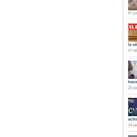
07 ju
la s
07 dé
trac
25 ja
acti
14 ja