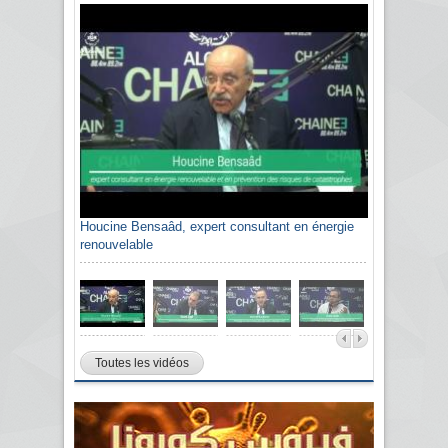
Houcine Bensaâd, expert consultant en énergie
Sami Agli, président de la Confédération
renouvelable
algérienne du patronat citoyen CAPC
Toutes les vidéos