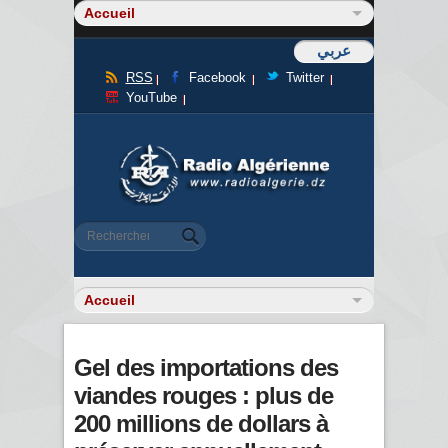
عربي
RSS
Facebook
Twitter
YouTube
Formulaire de recherche
Rechercher
Gel des importations des
viandes rouges : plus de
200 millions de dollars à