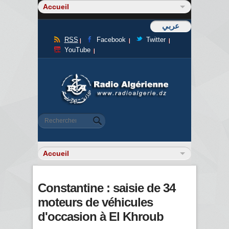
عربي
RSS
Facebook
Twitter
YouTube
Formulaire de recherche
Rechercher
Constantine : saisie de 34
moteurs de véhicules
d'occasion à El Khroub