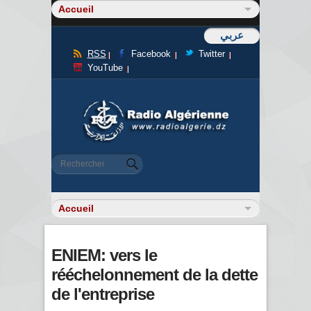
عربي
RSS
Facebook
Twitter
YouTube
Formulaire de recherche
Rechercher
ENIEM: vers le
rééchelonnement de la dette
de l'entreprise