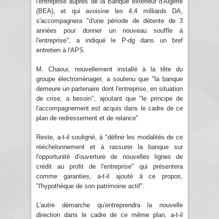
l'entreprise auprès de la Banque extérieur d'Algérie
(BEA), et qui avoisine les 4,4 milliards DA,
s'accompagnera "d'une période de détente de 3
années pour donner un nouveau souffle à
l'entreprise", a indiqué le P-dg dans un bref
entretien à l'APS.
M. Chaoui, nouvellement installé à la tête du
groupe électroménager, a soutenu que "la banque
demeure un partenaire dont l'entreprise, en situation
de crise, a besoin", ajoutant que "le principe de
l'accompagnement est acquis dans le cadre de ce
plan de redressement et de relance".
Reste, a-t-il souligné, à "définir les modalités de ce
rééchelonnement et à rassurer la banque sur
l'opportunité d'ouverture de nouvelles lignes de
crédit au profit de l'entreprise" qui présentera
comme garanties, a-t-il ajouté à ce propos,
"l'hypothèque de son patrimoine actif".
L'autre démarche qu'entreprendra la nouvelle
direction dans le cadre de ce même plan, a-t-il