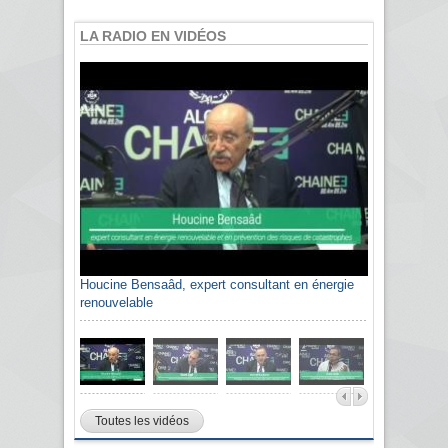
LA RADIO EN VIDÉOS
Houcine Bensaâd, expert consultant en énergie
Sami Agli, président de la Confédération
renouvelable
algérienne du patronat citoyen CAPC
Toutes les vidéos