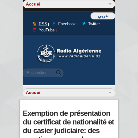
عربي
RSS
Facebook
Twitter
YouTube
Formulaire de recherche
Rechercher
Exemption de présentation
du certificat de nationalité et
du casier judiciaire: des