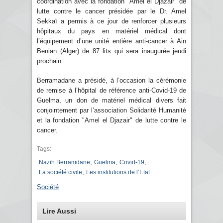
coordination avec la fondation "Amel el Djazair" de
lutte contre le cancer présidée par le Dr. Amel
Sekkaï a permis à ce jour de renforcer plusieurs
hôpitaux du pays en matériel médical dont
l’équipement d’une unité entière anti-cancer à Ain
Benian (Alger) de 87 lits qui sera inaugurée jeudi
prochain.
Berramadane a présidé, à l’occasion la cérémonie
de remise à l’hôpital de référence anti-Covid-19 de
Guelma, un don de matériel médical divers fait
conjointement par l’association Solidarité Humanité
et la fondation "Amel el Djazair" de lutte contre le
cancer.
Tags:
,
,
,
Nazih Berramdane
Guelma
Covid-19
,
La société civile
Les institutions de l’Etat
Société
Lire Aussi