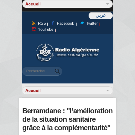
عربي
RSS
Facebook
Twitter
YouTube
Formulaire de recherche
Rechercher
Berramdane : "l’amélioration
de la situation sanitaire
grâce à la complémentarité"