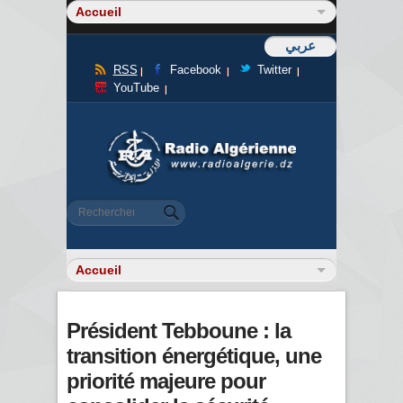
عربي
RSS
Facebook
Twitter
YouTube
Formulaire de recherche
Rechercher
Président Tebboune : la
transition énergétique, une
priorité majeure pour