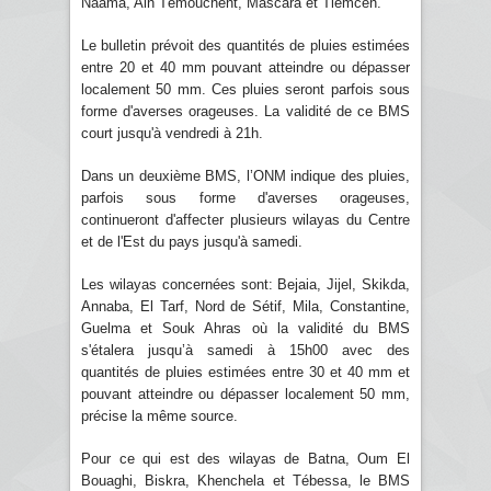
Naâma, Ain Témouchent, Mascara et Tlemcen.
Le bulletin prévoit des quantités de pluies estimées
entre 20 et 40 mm pouvant atteindre ou dépasser
localement 50 mm. Ces pluies seront parfois sous
forme d'averses orageuses. La validité de ce BMS
court jusqu'à vendredi à 21h.
Dans un deuxième BMS, l’ONM indique des pluies,
parfois sous forme d'averses orageuses,
continueront d'affecter plusieurs wilayas du Centre
et de l'Est du pays jusqu'à samedi.
Les wilayas concernées sont: Bejaia, Jijel, Skikda,
Annaba, El Tarf, Nord de Sétif, Mila, Constantine,
Guelma et Souk Ahras où la validité du BMS
s'étalera jusqu’à samedi à 15h00 avec des
quantités de pluies estimées entre 30 et 40 mm et
pouvant atteindre ou dépasser localement 50 mm,
précise la même source.
Pour ce qui est des wilayas de Batna, Oum El
Bouaghi, Biskra, Khenchela et Tébessa, le BMS