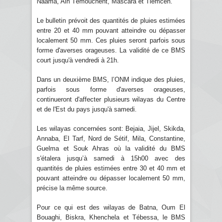
Naâma, Ain Témouchent, Mascara et Tlemcen.
Le bulletin prévoit des quantités de pluies estimées
entre 20 et 40 mm pouvant atteindre ou dépasser
localement 50 mm. Ces pluies seront parfois sous
forme d'averses orageuses. La validité de ce BMS
court jusqu'à vendredi à 21h.
Dans un deuxième BMS, l’ONM indique des pluies,
parfois sous forme d'averses orageuses,
continueront d'affecter plusieurs wilayas du Centre
et de l'Est du pays jusqu'à samedi.
Les wilayas concernées sont: Bejaia, Jijel, Skikda,
Annaba, El Tarf, Nord de Sétif, Mila, Constantine,
Guelma et Souk Ahras où la validité du BMS
s'étalera jusqu’à samedi à 15h00 avec des
quantités de pluies estimées entre 30 et 40 mm et
pouvant atteindre ou dépasser localement 50 mm,
précise la même source.
Pour ce qui est des wilayas de Batna, Oum El
Bouaghi, Biskra, Khenchela et Tébessa, le BMS