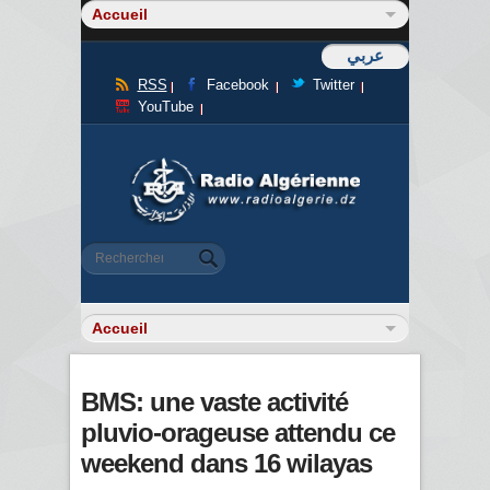
عربي
RSS
Facebook
Twitter
YouTube
Formulaire de recherche
Rechercher
BMS: une vaste activité
pluvio-orageuse attendu ce
weekend dans 16 wilayas