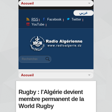
عربي
RSS
Facebook
Twitter
YouTube
Formulaire de recherche
Rechercher
Rugby : l'Algérie devient
membre permanent de la
World Rugby