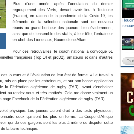
Plus d’une année après l’annulation du dernier
regroupement des Verts, devant avoir lieu à Toulouse
(France), en raison de la pandémie de la Covid-19, les
Houcin
éléments de la sélection nationale sont de nouveau
renouv
réunis au grand bonheur des joueurs, bien évidemment,
ainsi que de l’ensemble des staffs, à leur tête, l’entraineur
en chef des Lionceaux, Boumediene Allam.
Pour ces retrouvailles, le coach national a convoqué 61
onnelles françaises (Top 14 et proD2), amateurs et dans d’autres
Tout
 des joueurs et à l’évaluation de leur état de forme. « Le travail a
u, mis en place par les entraineurs, et sur son bonne application
e la Fédération algérienne de rugby (FAR), avant d'enchainer
étaient au rendez-vous et très motivés. Cela me donne vraiment un
 la page Facebook de la Fédération algérienne de rugby (FAR).
volet physique. Les joueurs auront droit à des tests physiques,
connaitre ceux qui sont les plus en forme. La Coupe d’Afrique
avoir qui de ces garçons sont les plus à même de disputer cette
 de la barre technique.