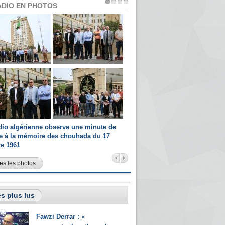
ADIO EN PHOTOS
dio algérienne observe une minute de
Les champions paralympiques 
ce à la mémoire des chouhada du 17
Radio Algérienne et recrutés 
re 1961
sportifs
es les photos
s plus lus
Fawzi Derrar : «