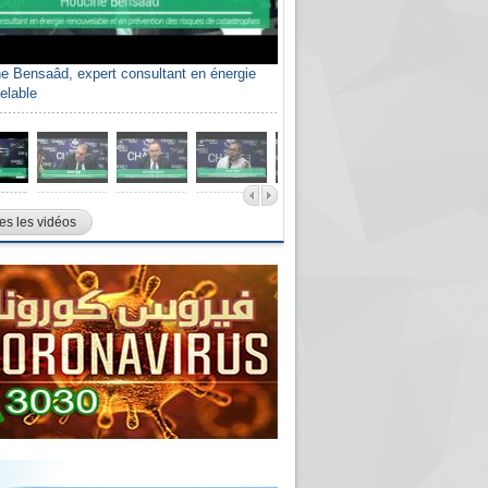
e Bensaâd, expert consultant en énergie
elable
es les vidéos