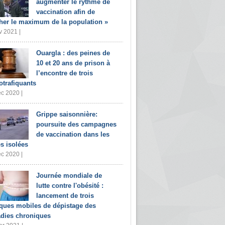
augmenter le rythme de
vaccination afin de
her le maximum de la population »
v 2021 |
Ouargla : des peines de
10 et 20 ans de prison à
l’encontre de trois
otrafiquants
c 2020 |
Grippe saisonnière:
poursuite des campagnes
de vaccination dans les
s isolées
c 2020 |
Journée mondiale de
lutte contre l'obésité :
lancement de trois
iques mobiles de dépistage des
dies chroniques