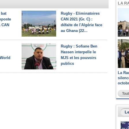
LA R
 bat
Rugby - Eliminatoires
mposte
CAN 2021 (Gr. C) :
la CAN
défaite de l'Algérie face
au Ghana (22...
Rugby : Sofiane Ben
Hassen interpelle le
 World
MJS et les pouvoirs
publics
La Ra
silen
octob
Tout
Le