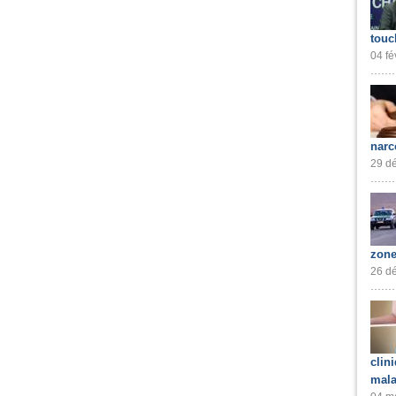
touc
04 fé
narc
29 dé
zone
26 dé
clin
mala