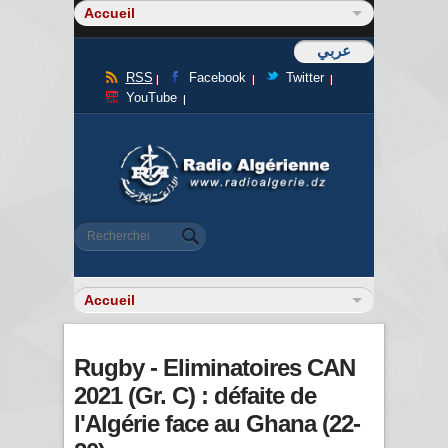
عربي
RSS
Facebook
Twitter
YouTube
Formulaire de recherche
Rechercher
Rugby - Eliminatoires CAN
2021 (Gr. C) : défaite de
l'Algérie face au Ghana (22-